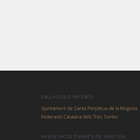
ENLLAÇOS D’INTERÉS
Ajuntament de Santa Perpètua de la Mogoda
Federació Catalana dels Tres Tombs
ASSOCIACIÓ D’AMICS DE SANTIGA