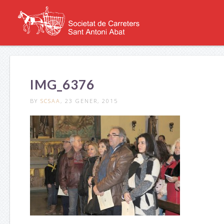
IMG_6376
BY
SCSAA
, 23 GENER, 2015