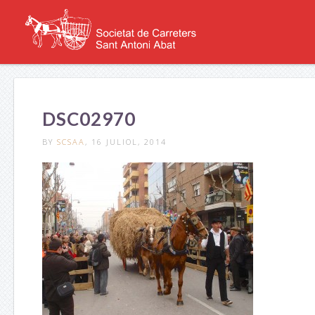
DSC02970
BY
SCSAA
, 16 JULIOL, 2014