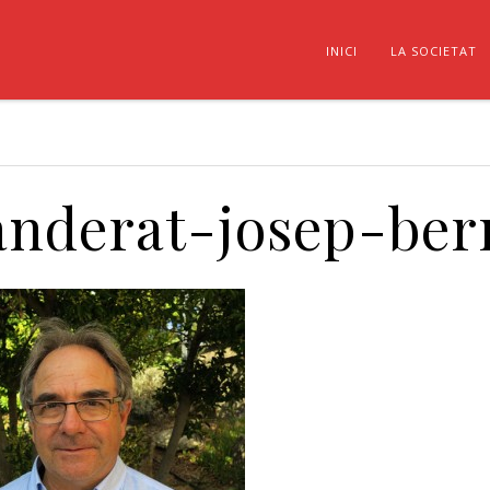
INICI
LA SOCIETAT
anderat-josep-ber